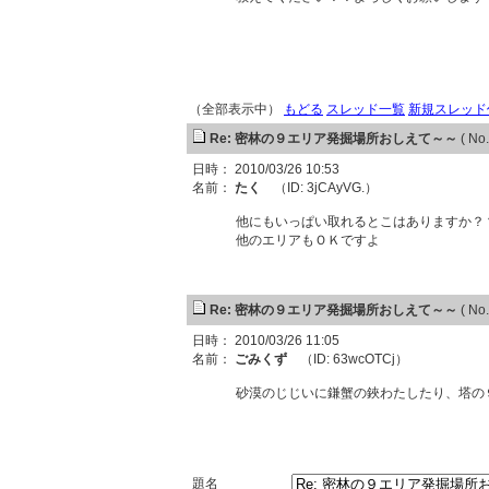
（全部表示中）
もどる
スレッド一覧
新規スレッド
Re: 密林の９エリア発掘場所おしえて～～
( No.
日時： 2010/03/26 10:53
名前：
たく
（ID: 3jCAyVG.）
他にもいっぱい取れるとこはありますか？
他のエリアもＯＫですよ
Re: 密林の９エリア発掘場所おしえて～～
( No.
日時： 2010/03/26 11:05
名前：
ごみくず
（ID: 63wcOTCj）
砂漠のじじいに鎌蟹の鋏わたしたり、塔の
題名