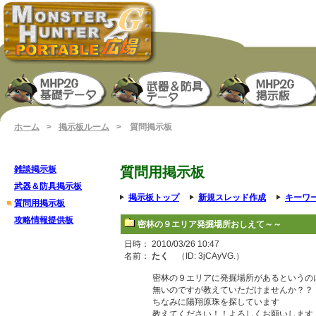
ホーム
>
掲示板ルーム
> 質問掲示板
雑談掲示板
質問用掲示板
武器＆防具掲示板
掲示板トップ
新規スレッド作成
キーワ
質問用掲示板
攻略情報提供板
密林の９エリア発掘場所おしえて～～
日時： 2010/03/26 10:47
名前：
たく
（ID: 3jCAyVG.）
密林の９エリアに発掘場所があるというの
無いのですが教えていただけませんか？？
ちなみに陽翔原珠を探しています
教えてください！！よろしくお願いします