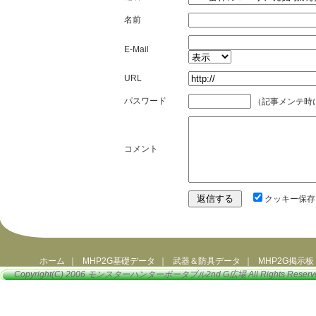
名前
E-Mail
URL
パスワード
（記事メンテ時
コメント
クッキー保存
ホーム
｜
MHP2G基礎データ
｜
武器＆防具データ
｜
MHP2G掲示板
Copyright(C) 2006
モンスターハンターポータブル2nd G広場
All Rights Reserv