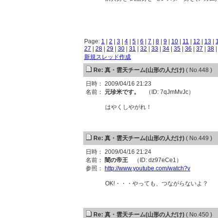
Page:
1
|
2
|
3
|
4
|
5
|
6
|
7
|
8
|
9
|
10
|
11
|
12
|
13
|
27
|
28
|
29
|
30
|
31
|
32
|
33
|
34
|
35
|
36
|
37
|
38
新規スレッド作成
Re: 真・雲天チーム(山形の人だけ)
( No.448 )
日時： 2009/04/16 21:23
名前：
元珍米です。
（ID: 7qJmMvJc）
はやくしやがれ！
Re: 真・雲天チーム(山形の人だけ)
( No.449 )
日時： 2009/04/16 21:24
名前：
闇の帝王
（ID: dz97eCe1）
参照：
http://www.youtube.com/watch?v
OK!・・・やっても、つながらないよ？
Re: 真・雲天チーム(山形の人だけ)
( No.450 )