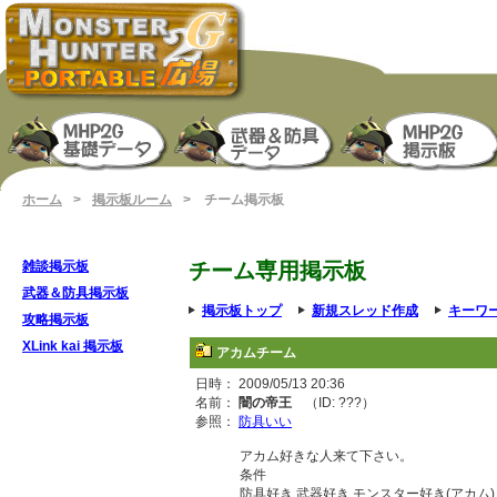
ホーム
>
掲示板ルーム
> チーム掲示板
雑談掲示板
チーム専用掲示板
武器＆防具掲示板
掲示板トップ
新規スレッド作成
キーワ
攻略掲示板
XLink kai 掲示板
アカムチーム
日時： 2009/05/13 20:36
名前：
闇の帝王
（ID: ???）
参照：
防具いい
アカム好きな人来て下さい。
条件
防具好き 武器好き モンスター好き(アカム)