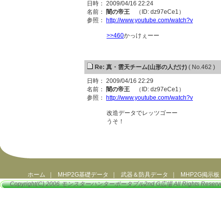
日時： 2009/04/16 22:24
名前：
闇の帝王
（ID: dz97eCe1）
参照：
http://www.youtube.com/watch?v
>>460
かっけぇーー
Re: 真・雲天チーム(山形の人だけ)
( No.462 )
日時： 2009/04/16 22:29
名前：
闇の帝王
（ID: dz97eCe1）
参照：
http://www.youtube.com/watch?v
改造データでレッツゴーー
うそ！
ホーム
｜
MHP2G基礎データ
｜
武器＆防具データ
｜
MHP2G掲示板
Copyright(C) 2006
モンスターハンターポータブル2nd G広場
All Rights Reserv