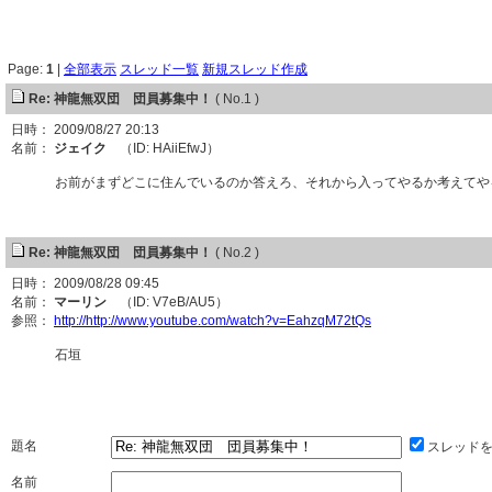
Page:
1
|
全部表示
スレッド一覧
新規スレッド作成
Re: 神龍無双団 団員募集中！
( No.1 )
日時： 2009/08/27 20:13
名前：
ジェイク
（ID: HAiiEfwJ）
お前がまずどこに住んでいるのか答えろ、それから入ってやるか考えてや
Re: 神龍無双団 団員募集中！
( No.2 )
日時： 2009/08/28 09:45
名前：
マーリン
（ID: V7eB/AU5）
参照：
http://http://www.youtube.com/watch?v=EahzqM72tQs
石垣
題名
スレッド
名前