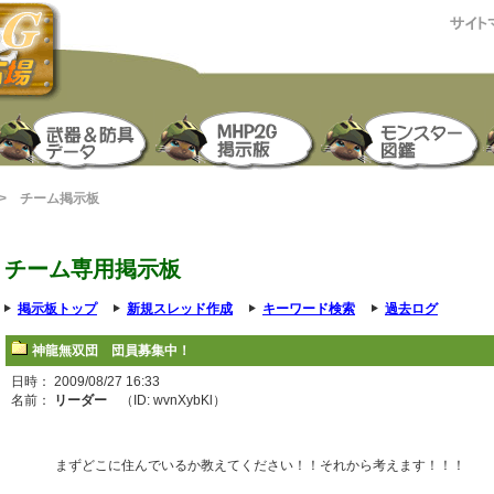
> チーム掲示板
チーム専用掲示板
掲示板トップ
新規スレッド作成
キーワード検索
過去ログ
神龍無双団 団員募集中！
日時： 2009/08/27 16:33
名前：
リーダー
（ID: wvnXybKl）
まずどこに住んでいるか教えてください！！それから考えます！！！