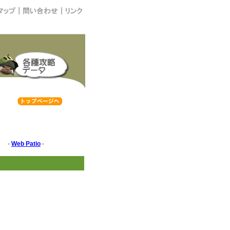
-
Web Patio
-