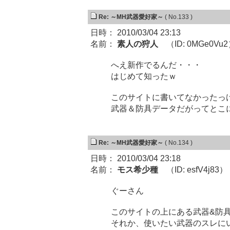
Re: ～MH武器愛好家～
( No.133 )
日時： 2010/03/04 23:13
名前：
素人の狩人
（ID: 0MGe0Vu
へえ新作でるんだ・・・
はじめて知ったｗ
このサイトに書いてなかったっ
武器＆防具データだがってとこ
Re: ～MH武器愛好家～
( No.134 )
日時： 2010/03/04 23:18
名前：
モス希少種
（ID: esfV4j83）
ぐーさん
このサイトの上にある武器&防
それか、使いたい武器のスレに