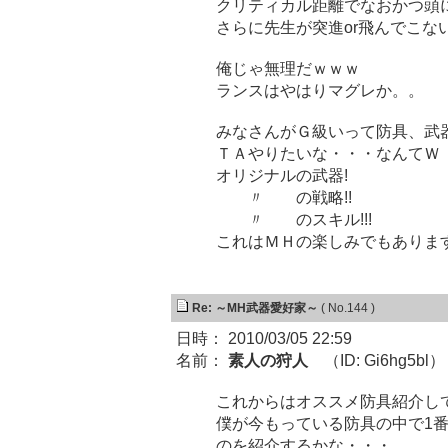
クリティカル距離でなおかつ頭
さらに先生が突進or飛んでこな
俺じゃ無理だｗｗｗ
ランスはやはりマグレか。。
みなさんがＧ級いって防具、武
ＴＡやりたいな・・・なんてＷ
オリジナルの武器!
〃 の戦略!!
〃 のスキル!!!
これはＭＨの楽しみでもありま
Re: ～MH武器愛好家～
( No.144 )
日時： 2010/03/05 22:59
名前：
素人の狩人
（ID: Gi6hg5bl）
これからはオススメ防具紹介し
僕が今もっている防具の中で1
のを紹介するかな・・・