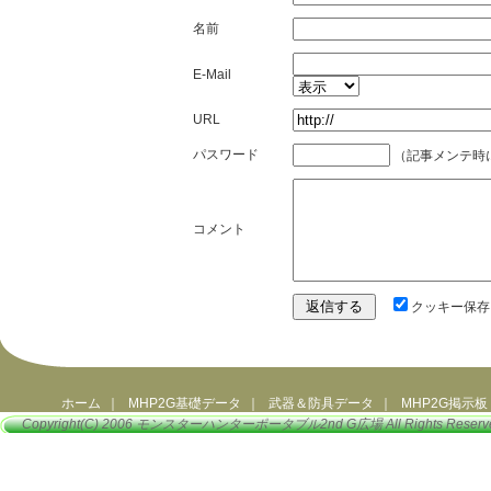
名前
E-Mail
URL
パスワード
（記事メンテ時
コメント
クッキー保存
ホーム
｜
MHP2G基礎データ
｜
武器＆防具データ
｜
MHP2G掲示板
Copyright(C) 2006
モンスターハンターポータブル2nd G広場
All Rights Reserv