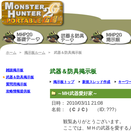
ホーム
>
掲示板ルーム
> 武器＆防具掲示板
雑談掲示板
武器＆防具掲示板
武器＆防具掲示板
掲示板トップ
新規スレッド作成
キーワ
質問用掲示板
攻略情報提供板
～MH武器愛好家～
日時： 2010/03/11 21:08
名前：
（ＣＪＣ）
（ID: ???）
観覧ありがとうございます。
ここでは、ＭＨの武器を愛する