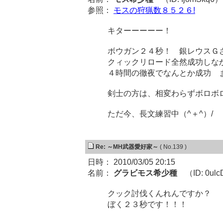
参照：
モスの狩猟数８５２６!
キターーーーー！
ボウガン２４秒！ 銀レウスＧ
クィックリロード全然成功しな
４時間の徹夜でなんとか成功 
剣士の方は、相変わらずボロボ
ただ今、長文練習中（^＋^）/
Re: ～MH武器愛好家～
( No.139 )
日時： 2010/03/05 20:15
名前：
グラビモス希少種
（ID: 0ulc
クック討伐くんれんですか？
ぼく２３秒です！！！