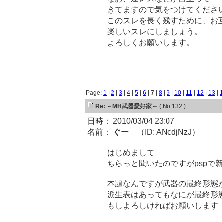
きてますので気をつけてくださ
このスレを長く残すために、お
楽しいスレにしましょう。
よろしくお願いしま
Page:
1
|
2
|
3
|
4
|
5
|
6
|
7
|
8
|
9
|
10
|
11
|
12
|
13
|
Re: ～MH武器愛好家～
( No.132 )
日時： 2010/03/04 23:07
名前：
ぐー
（ID: ANcdjNzJ）
はじめまして
ちらっと聞いたのですがpspで
本題なんですが武器の最終形態
派生表はあってもなにが最終形
もしよろしければお願いします