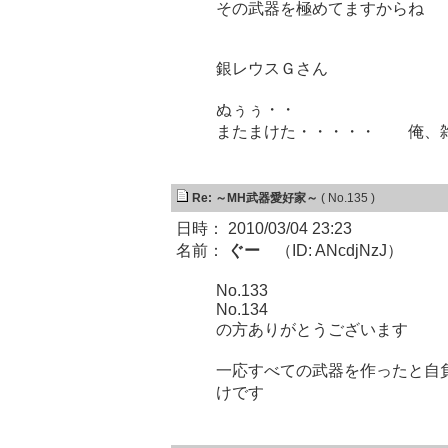
その武器を極めてますからね
銀レウスＧさん
ぬぅぅ・・
またまけた・・・・・ 俺、雑
Re: ～MH武器愛好家～
( No.135 )
日時： 2010/03/04 23:23
名前：
ぐー
（ID: ANcdjNzJ）
No.133
No.134
の方ありがとうございます
一応すべての武器を作ったと自
けです