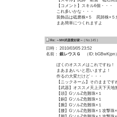
【コメント】スキル6個・・・
これ多いかな・・・
装飾品は砥磨株×５ 罠師株×５
まあ簡単につくれますよ
Re: ～MH武器愛好家～
( No.145 )
日時： 2010/03/05 23:52
名前：
銀レウスＧ
（ID: bGBwKjpn
ぼくのオススメはこれですね！
まあまあいいと思いますよ！
作るの大変だけど・・・
【ニックネーム】そのままです
【武器】オススメ天上天下天地
【頭】GソルZ危難珠×１
【銅】GソルZ危難珠×１
【腕】GソルZ危難珠×１
【腰】GソルZ危難珠×１攻撃珠
【脚】GソルZ危難珠×１攻撃珠