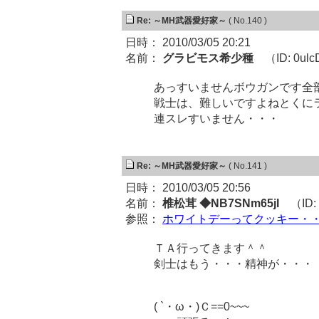
Re: ～MH武器愛好家～
( No.140 )
日時： 2010/03/05 20:21
名前：
グラビモス希少種
（ID: 0ulc
あっすいませんボウガンです全
戦士は、難しいですよねとくに
連スレすいません・・・
Re: ～MH武器愛好家～
( No.141 )
日時： 2010/03/05 20:56
名前：
椎松茸 ◆NB7SNm65jI
（ID: 
参照：
ホワイトデーってクッキー・
ＴＡ行ってきます＾＾
剣士はもう・・・精神が・・・
( `・ω・)Ｃ==0~~~