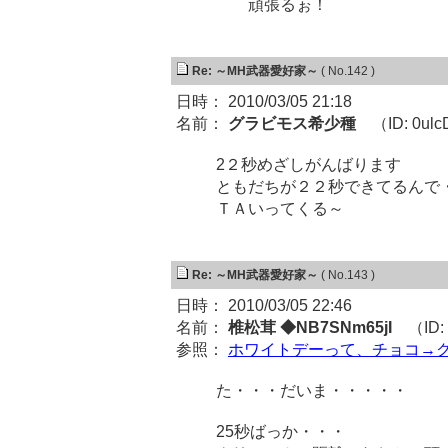
頑張るぉ！
Re: ～MH武器愛好家～
( No.142 )
日時： 2010/03/05 21:18
名前：
グラビモス希少種
（ID: 0ulc
2２秒めざしがんばります
ともだちが２２秒できてるんで
ＴＡいってくる～
Re: ～MH武器愛好家～
( No.143 )
日時： 2010/03/05 22:46
名前：
椎松茸 ◆NB7SNm65jI
（ID: 
参照：
ホワイトデーって、チョコ→
た・・・だいま・・・・・
25秒ばっか・・・