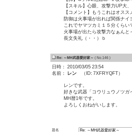
【スキル】心眼、攻撃力UP大、
【コメント】もうこれはオスス
防御は火事場が出れば関係ナイ
これでヤマツカミ１５分くらい
火事場が出たら攻撃力なぁんと～
長文失礼（・・）ｂ
Re: ～MH武器愛好家～
( No.146 )
日時： 2010/03/05 23:54
名前：
レン
（ID: 7XFRYQFT）
レンです。
好きな武器「コウリュウノツガ
MH暦1年です。
よろしくおねがいします。
題名