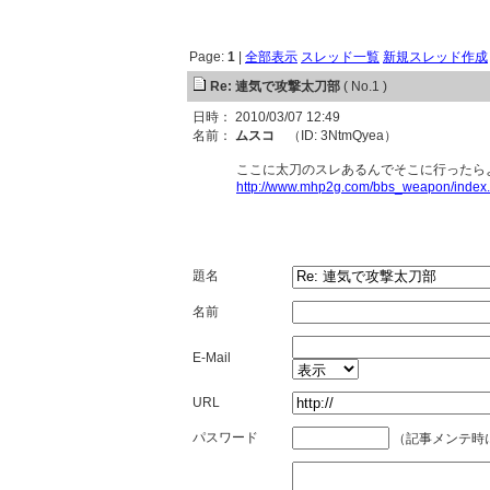
Page:
1
|
全部表示
スレッド一覧
新規スレッド作成
Re: 連気で攻撃太刀部
( No.1 )
日時： 2010/03/07 12:49
名前：
ムスコ
（ID: 3NtmQyea）
ここに太刀のスレあるんでそこに行ったら
http://www.mhp2g.com/bbs_weapon/inde
題名
名前
E-Mail
URL
パスワード
（記事メンテ時