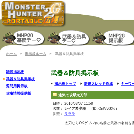
ホーム
>
掲示板ルーム
> 武器＆防具掲示板
雑談掲示板
武器＆防具掲示板
武器＆防具掲示板
掲示板トップ
新規スレッド作成
キーワ
質問用掲示板
攻略情報提供板
連気で攻撃太刀部
日時： 2010/03/07 11:58
名前：
レイア希少種
（ID: OntVvGXd）
参照：
ラララ
太刀ならOKゲ-ム内の名前と武器の名前を