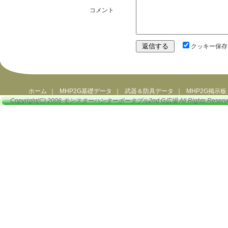
コメント
クッキー保存
ホーム
｜
MHP2G基礎データ
｜
武器＆防具データ
｜
MHP2G掲示板
Copyright(C) 2006
モンスターハンターポータブル2nd G広場
All Rights Reserv