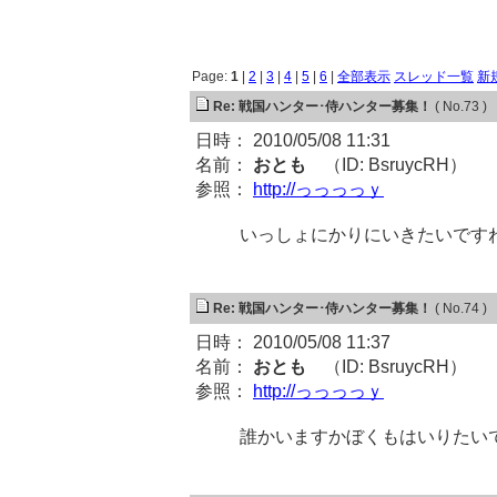
Page:
1
|
2
|
3
|
4
|
5
|
6
|
全部表示
スレッド一覧
新
Re: 戦国ハンター･侍ハンター募集！
( No.73 )
日時： 2010/05/08 11:31
名前：
おとも
（ID: BsruycRH）
参照：
http://っっっっｙ
いっしょにかりにいきたいです
Re: 戦国ハンター･侍ハンター募集！
( No.74 )
日時： 2010/05/08 11:37
名前：
おとも
（ID: BsruycRH）
参照：
http://っっっっｙ
誰かいますかぼくもはいりたい