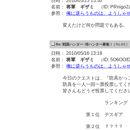
日時： 2010/05/15 15:50
名前：
将軍 ギザミ
（ID: PRnigo2
参照：
俺に逆らうものは、ようしゃ
変えたけど何か問題でもある。
Re: 戦国ハンター･侍ハンター募集！
( No.84 )
日時： 2010/05/16 13:18
名前：
将軍 ギザミ
（ID: 5O6OO/
参照：
俺に逆らうものは、ようしゃ
今日のクエストは、『防具かっ
防具を一人一回一票投票してく
皆さんもどうぞ投票してくださ
ランキング
第１位 デスギア 
第２位 ？？？？