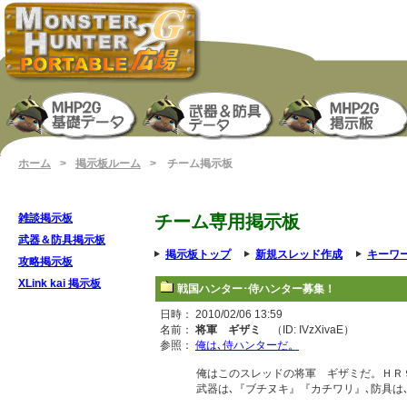
ホーム
>
掲示板ルーム
> チーム掲示板
雑談掲示板
チーム専用掲示板
武器＆防具掲示板
掲示板トップ
新規スレッド作成
キーワ
攻略掲示板
XLink kai 掲示板
戦国ハンター･侍ハンター募集！
日時： 2010/02/06 13:59
名前：
将軍 ギザミ
（ID: IVzXivaE）
参照：
俺は､侍ハンターだ。
俺はこのスレッドの将軍 ギザミだ。ＨＲ
武器は､『ブチヌキ』『カチワリ』､防具は