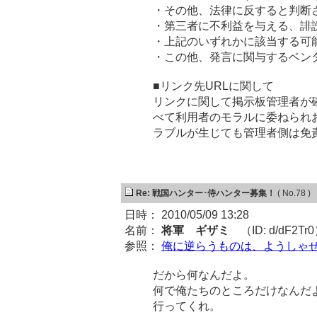
・その他、法律に反すると判断
・第三者に不利益を与える、誹
・上記のいずれかに該当する可
・この他、発言に関与するベン
■リンク先URLに関して
リンクに関して掲示板管理者が
べて利用者のモラルに委ねられ
ラブルが生じても管理者側は免
Re: 戦国ハンター･侍ハンター募集！
( No.78 )
日時： 2010/05/09 13:28
名前：
将軍 ギザミ
（ID: d/dF2Tr
参照：
俺に逆らうものは、ようしゃ
だから何なんだよ。
何で俺たちのところだけなんだ
行ってくれ。