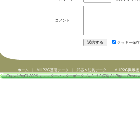
コメント
クッキー保存
ホーム
｜
MHP2G基礎データ
｜
武器＆防具データ
｜
MHP2G掲示板
Copyright(C) 2006
モンスターハンターポータブル2nd G広場
All Rights Reserv