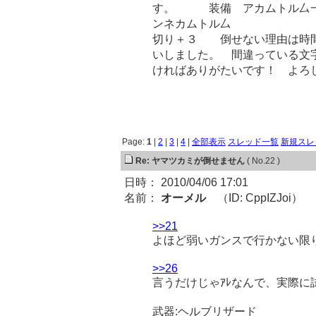
す。 装備 アカ
ンネカムトル厶 スキ
切り＋３ 倒せない理由
いしました。 間違っている文
ければありがたいです！ よろ
Page:
1
|
2
|
3
|
4
|
全部表示
スレッド一覧
新規スレ
Re: ヤマツカミが倒せません
( No.22 )
日時： 2010/04/06 17:01
名前：
オーメル
（ID: CppIZJoi）
>>21
よほど弱いガンスで行かない限
>>26
言うだけじゃｱﾚなんで、実際に
武器:ヘルブリザード