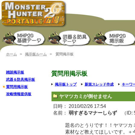
ホーム
>
掲示板ルーム
> 質問掲示板
雑談掲示板
質問用掲示板
武器＆防具掲示板
掲示板トップ
新規スレッド作成
キーワ
質問用掲示板
攻略情報提供板
ヤマツカミが倒せません
日時： 2010/02/26 17:54
名前：
弱すぎるマナーしらず
（ID: 
題名のとうりです！！ヤマツカ
素材など教えてほしいです。＋