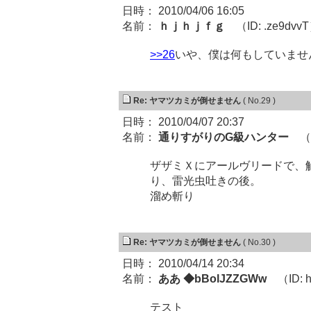
日時： 2010/04/06 16:05
名前：
ｈｊｈｊｆｇ
（ID: .ze9dvv
>>26
いや、僕は何もしていませ
Re: ヤマツカミが倒せません
( No.29 )
日時： 2010/04/07 20:37
名前：
通りすがりのG級ハンター
（I
ザザミＸにアールヴリードで、
り、雷光虫吐きの後。
溜め斬り
Re: ヤマツカミが倒せません
( No.30 )
日時： 2010/04/14 20:34
名前：
ああ ◆bBolJZZGWw
（ID: h
テスト