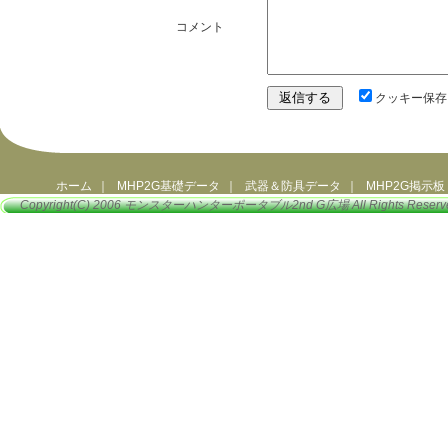
コメント
クッキー保存
ホーム
｜
MHP2G基礎データ
｜
武器＆防具データ
｜
MHP2G掲示板
Copyright(C) 2006
モンスターハンターポータブル2nd G広場
All Rights Reserv