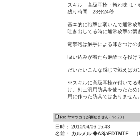
スキル：高級耳栓・斬れ味+1・
残り時間：23分24秒
基本的に砲撃は弱いんで通常攻
吐き出してる時に通常攻撃の繋
竜撃砲は触手による叩きつけの
吸い込みが着たら麻酔玉を投げ
だいたいこんな感じで戦えばガ
※スキルに高級耳栓が付いてる理
け、剣士汎用防具を使ったため
用に作った防具ではありません
Re: ヤマツカミが倒せません
( No.23 )
日時： 2010/04/06 15:43
名前：
カルメル ◆A3jaFDTMTE
（ID